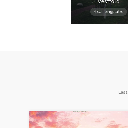
Vestfold
4 campingplätze
Lass