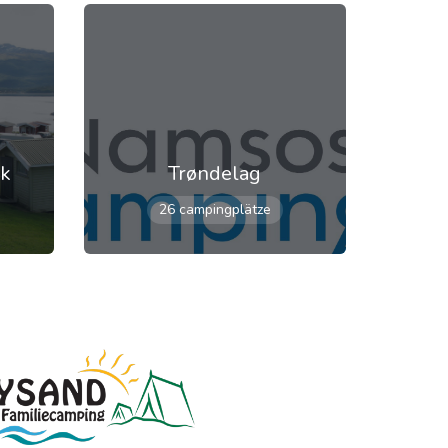
rk
Trøndelag
26 campingplätze