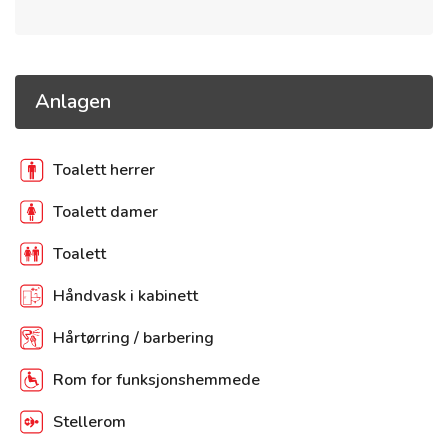
Anlagen
Toalett herrer
Toalett damer
Toalett
Håndvask i kabinett
Hårtørring / barbering
Rom for funksjonshemmede
Stellerom