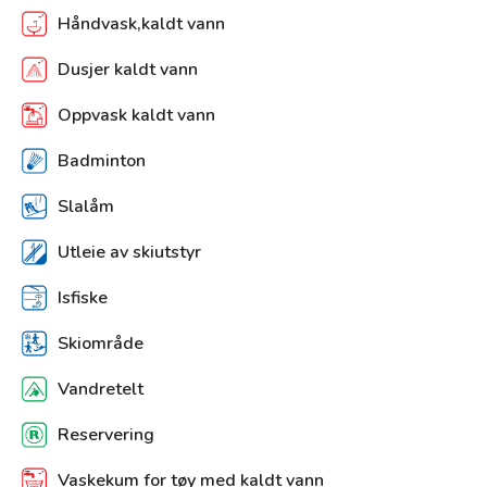
Håndvask,kaldt vann
Dusjer kaldt vann
Oppvask kaldt vann
Badminton
Slalåm
Utleie av skiutstyr
Isfiske
Skiområde
Vandretelt
Reservering
Vaskekum for tøy med kaldt vann