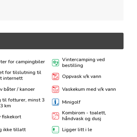
Vintercamping ved
eter for campingbiler
bestilling
t for tilslutning til
Oppvask v/k vann
t internett
v båter / kanoer
Vaskekum med v/k vann
 til fotturer, minst 3
Minigolf
 3 km
Kombirom - toalett,
 fiskekort
håndvask og dusj
 ikke tillatt
Ligger litt i le