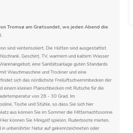
 von Tromsø am Grøtsundet, wo jeden Abend die
.
n sind winterisoliert. Die Hütten sind ausgestattet
Kühlschrank, Geschirr), TV, warmem und kaltem Wasser
m Warenangebot, eine Sanitätsanlage guten Standards
mit Waschmaschine und Trockner und eine
ndet sich das nördlichste Freiluftschwimmbecken der
 einem kleinen Planschbecken mit Rutsche für die
Badetemperatur von 28 - 30 Grad. Im
line, Tische und Stühle, so dass Sie sich hier
latz aus können Sie im Sommer die Mitternachtssonne
 Hier können Sie Minigolf spielen, Ruderboote mieten,
 in unberührter Natur auf gekennzeichneten oder