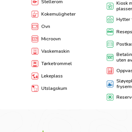
Stellerom
Kiosk 
plasse
Kokemuligheter
Hytter 
Ovn
Reseps
Microovn
Postka
Vaskemaskin
Betalin
uten av
Tørketrommel
Oppva
Lekeplass
Sløyep
frysem
Utslagskum
Reserv