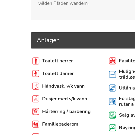
wilden Pfaden wandern.
Anlagen
Toalett herrer
Fasilit
Mulighe
Toalett damer
trådløs
Håndvask, v/k vann
Utlån a
Forslag
Dusjer med v/k vann
ruter à
Hårtørring / barbering
Salg av
Familiebaderom
Røyking