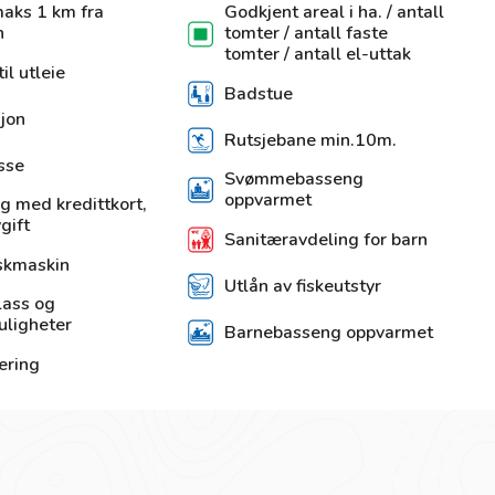
maks 1 km fra
Godkjent areal i ha. / antall
n
tomter / antall faste
tomter / antall el-uttak
til utleie
Badstue
jon
Rutsjebane min.10m.
sse
Svømmebasseng
oppvarmet
g med kredittkort,
gift
Sanitæravdeling for barn
skmaskin
Utlån av fiskeutstyr
lass og
uligheter
Barnebasseng oppvarmet
ering