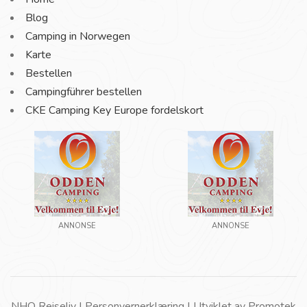
Blog
Camping in Norwegen
Karte
Bestellen
Campingführer bestellen
CKE Camping Key Europe fordelskort
ANNONSE
ANNONSE
NHO Reiseliv |
Personvernerklæring
| Utviklet av
Promotek