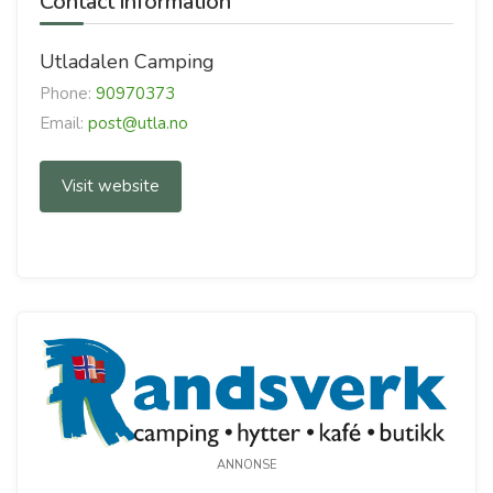
Contact information
Utladalen Camping
Phone:
90970373
Email:
post@utla.no
Visit website
ANNONSE