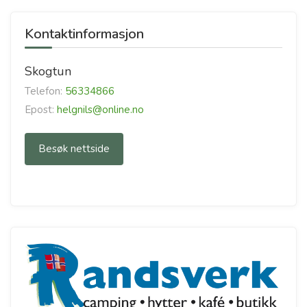
Kontaktinformasjon
Skogtun
Telefon:
56334866
Epost:
helgnils@online.no
Besøk nettside