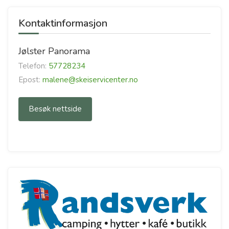
Kontaktinformasjon
Jølster Panorama
Telefon:
57728234
Epost:
malene@skeiservicenter.no
Besøk nettside