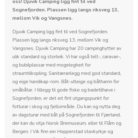
oss! Djuvik Camping ligg fint til ved
Sognefjorden. Plassen ligg langs riksveg 13,
mellom Vik og Vangsnes.
Djuvik Camping ligg fint til ved Sognefjorden.
Plassen ligg langs riksveg 13, mellom Vik og
Vangsnes. Djuvik Camping har 20 campinghytter av
ulik standard og storleik. Vi har også telt-, caravan-,
og bubilplassar med mogelegheit for
straumtilkopling. Sanitæranlegg med god standard,
og eige handikap-rom. Båt-utleige og båthamn for
småbåtar. I tillegg til gode fiske og badetilhøve i
Sognefjorden, er det eit fint utgangspunkt for
fotturar i skog og fjellområde. Du kan og nytta deg
av dagsturar med båt på Sognefjorden til Fjærland,
der kan du vitja Norsk Bremuseum, eller til Flåm og
Bergen. I Vik finn ein Hopperstad stavkyrkje og