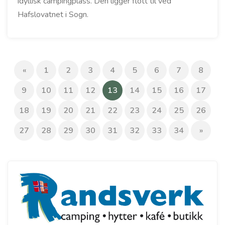
idyllisk campingplass. Den ligger flott til ved
Hafslovatnet i Sogn.
«
1
2
3
4
5
6
7
8
(current)
9
10
11
12
13
14
15
16
17
18
19
20
21
22
23
24
25
26
27
28
29
30
31
32
33
34
»