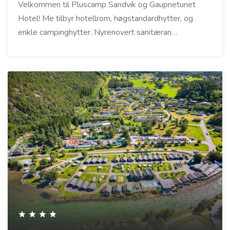
Velkommen til Pluscamp Sandvik og Gaupnetunet
Hotel! Me tilbyr hotellrom, høgstandardhytter, og
enkle campinghytter. Nyrenovert sanitæran…