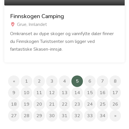
Finnskogen Camping
Grue, Innlandet
Omkranset av dype skoger og vannfylte daler finner
du Finnskogen Turistsenter som ligger ved
fantastiske Skasen-innsjø.
(current)
«
1
2
3
4
5
6
7
8
9
10
11
12
13
14
15
16
17
18
19
20
21
22
23
24
25
26
27
28
29
30
31
32
33
34
»