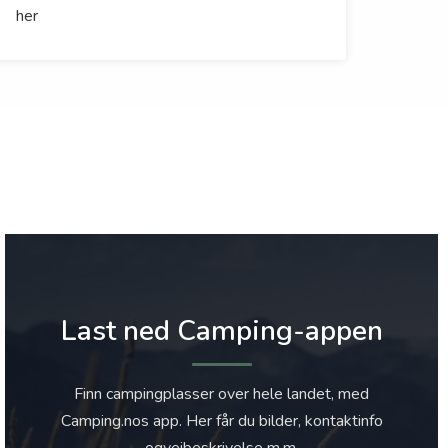
her
Last ned Camping-appen
Finn campingplasser over hele landet, med
Camping.nos app. Her får du bilder, kontaktinfo