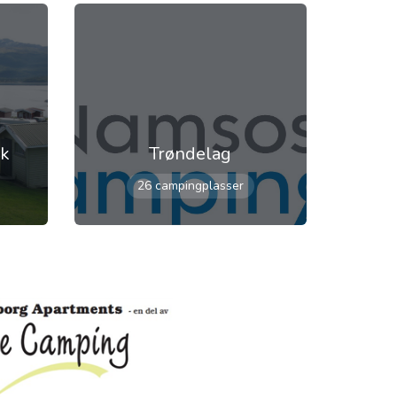
rk
Trøndelag
26 campingplasser