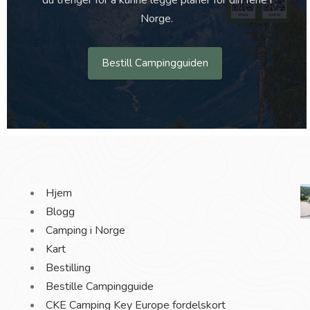
du trenger for å kunne legge planer for din ferie i
Norge.
Bestill Campingguiden
Hjem
Blogg
Camping i Norge
Kart
Bestilling
Bestille Campingguide
CKE Camping Key Europe fordelskort