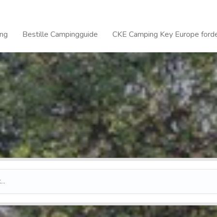
ing
Bestille Campingguide
CKE Camping Key Europe forde