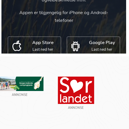
ogveibeskrivelse m.m.
Appen er tilgjengelig for iPhone og Android-
telefoner
App Store
Google Play
Last ned her
Last ned her
ANNONSE
ANNONSE