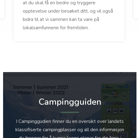
at du skal få en bedre og tryggere
opplevelse under besøket ditt, og vil også
bidra til at vi sammen kan ta vare på
lokalsamfunnene for fremtiden.
Campingguiden
I Campinggudien finner du en oversikt over landets
klassifiserte campingplasser og all den informasjon