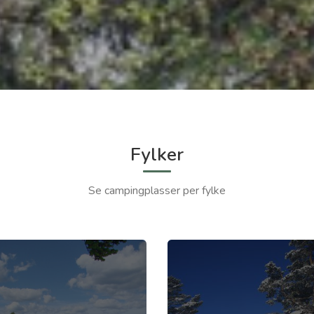
Fylker
Se campingplasser per fylke