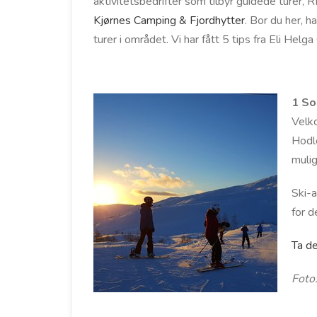
aktivitetsbedrifter som tilbyr guidede turer, R
Kjørnes Camping & Fjordhytter
. Bor du her, 
turer i området. Vi har fått 5 tips fra Eli Helg
1 So
Velk
Hodle
mulig
Ski-a
for d
Ta de
Foto