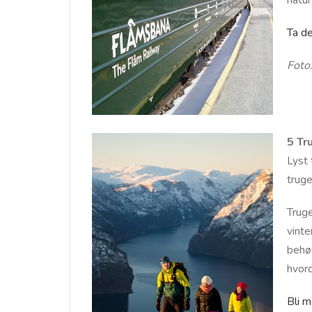
natur
Ta de
Foto
5 Tr
Lyst 
truge
Truge
vinte
behøv
hvord
Bli m