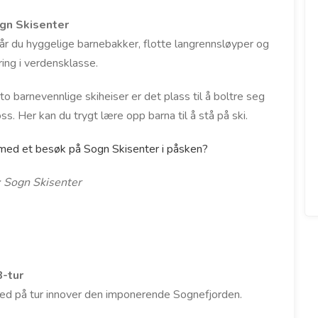
gn Skisenter
år du hyggelige barnebakker, flotte langrennsløyper og
øring i verdensklasse.
o barnevennlige skiheiser er det plass til å boltre seg
ss. Her kan du trygt lære opp barna til å stå på ski.
med et besøk på Sogn Skisenter i påsken?
: Sogn Skisenter
B-tur
med på tur innover den imponerende Sognefjorden.