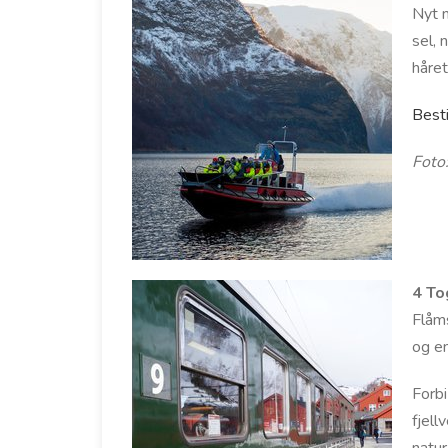
Nyt n
sel, 
håret
Besti
Foto
4 To
Flåm
og en
Forbi
fjell