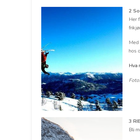
2 So
Her f
frikj
Med t
hos o
Hva 
Foto
3 RI
Bli 