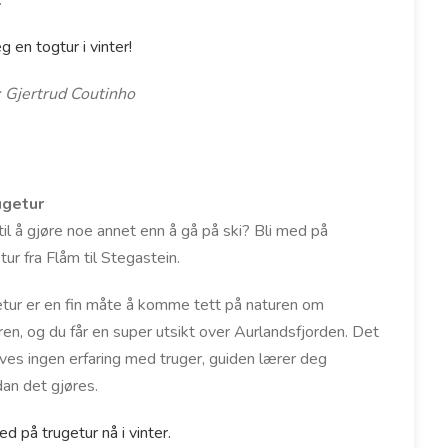
.
g en togtur i vinter!
: Gjertrud Coutinho
ugetur
til å gjøre noe annet enn å gå på ski? Bli med på
tur fra Flåm til Stegastein.
tur er en fin måte å komme tett på naturen om
ren, og du får en super utsikt over Aurlandsfjorden. Det
es ingen erfaring med truger, guiden lærer deg
an det gjøres.
ed på trugetur nå i vinter.