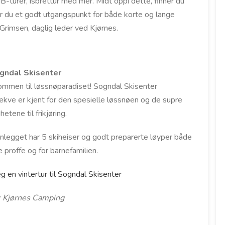
IB-turer, isbrettur med mer. Midt oppi dette, finner du
har du et godt utgangspunkt for både korte og lange
a Grimsen, daglig leder ved Kjørnes.
gndal Skisenter
ommen til løssnøparadiset! Sogndal Skisenter
kve er kjent for den spesielle løssnøen og de supre
hetene til frikjøring.
nlegget har 5 skiheiser og godt preparerte løyper både
e proffe og for barnefamilien.
g en vintertur til Sogndal Skisenter
: Kjørnes Camping